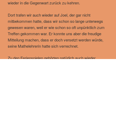
wieder in die Gegenwart zurück zu kehren.
Dort trafen wir auch wieder auf Joel, der gar nicht
mitbekommen hatte, dass wir schon so lange unterwegs
gewesen waren, weil er wie schon so oft unpünktlich zum
Treffen gekommen war. Er konnte uns aber die freudige
Mitteilung machen, dass er doch versetzt werden würde,
seine Mathelehrerin hatte sich verrechnet.
Zu den Ferienspielen gehörten natürlich auch wieder
Ausflüge. Der erste Ausflug führte uns in Senckenberg
Museum, wo wir bei einer spannenden Führung vieles über
die Urzeit und Dinosaurier lernten. Unsere anderen
Ausflüge gingen in den Scheerwald in Sachsenhausen und
zum Waldspielplatz in Schwanheim. Hier wurde viel
gespielt und getobt.
Auch der Klassiker der Ferienspiele, die allseits beliebte
Wasserschlacht, dufte nicht fehlen.