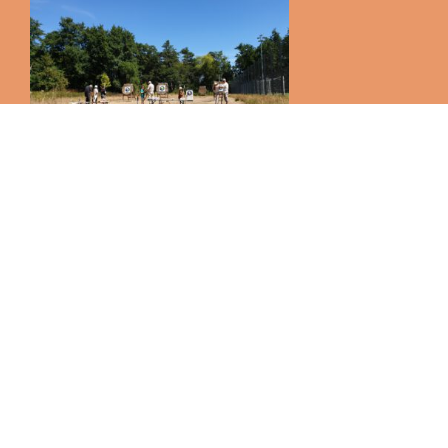
Um uns von der
Anstrengung des vorherigen Tages zu erholen, ging es am
Dienstag dann zu den Wasserspielen im Niddapark, wo wir