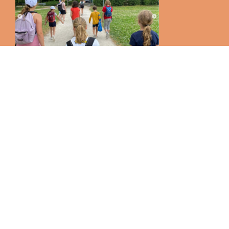
Natürlich durften
auch bei diesen Ferienspiele Ausflüge nicht fehlen. Der
erste führte uns ins Senkenberg Museum und der zweite
zu den Wasserspielen in Niddapark. Ebenso kam bei der
ganzen Arbeit und Abenteuer das Basteln und Spielen nicht
zu kurz. So wurden z.B. fantastische Masken gebastelt und
so manche Partie Fußball gespielt.
Auch der Klassiker der Ferienspiele, die berühmt und
berüchtigte Wasserschlacht, war für die kleinen
Astronauten ein riesen Spaß. Den Abschluss bildet unsere