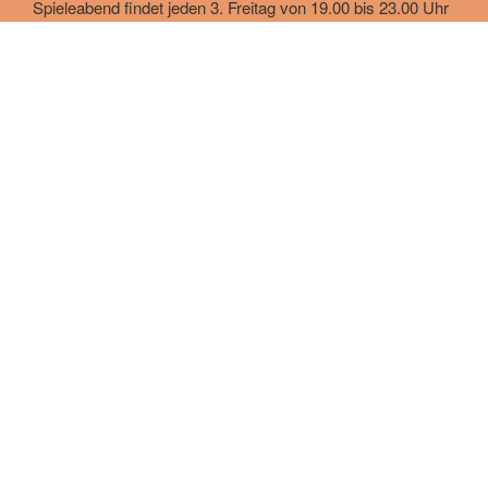
Spieleabend findet jeden 3. Freitag von 19.00 bis 23.00 Uhr
statt.
März 24
Zu Beginn des Monats
starteten wir gleich am ersten Freitag mit einem
vollgepackten Playstationabend. Es wurde gezockt, Billiard
gespielt, Musik gehört und sich angeragt unterhalten. Vor
allem die Rennspiele auf der Playstation sorgten für die
heißen Duelle des Abends.